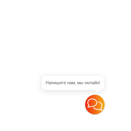
й
Каталог
Матрасы
Аксессуары для сна
Кровати
Диваны и кресла
Банкетки
Зеркала
альности
Комоды
Прикроватные тумбы
Напишите нам, мы онлайн!
Технологии 21 века
Туалетные столики
Шкафы
Малые формы
Разработка сайта
ВЕБМЕДИА